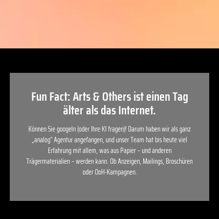
Fun Fact: Arts & Others ist einen Tag
älter als das Internet.
Können Sie googeln (oder Ihre KI fragen)! Darum haben wir als ganz
„analog“ Agentur angefangen, und unser Team hat bis heute viel
Erfahrung mit allem, was aus Papier – und anderen
Trägermaterialien – werden kann. Ob Anzeigen, Mailings, Broschüren
oder OoH-Kampagnen.