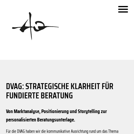
Schaberweg
fara.de
Invesco
Urseler Straße
Dornbach
Siemensstaße
Dieselweg
Benzstraße
Ben
Urseler Straße
DVAG: STRATEGISCHE KLARHEIT FÜR
Zeppelinstraße
FUNDIERTE BERATUNG
- Kartenstile: OpenStreetMap Carto with colors reduced to g
© 2019 OpenStreetMap.org und Mitwirkende
Zeppelinstraße
© 2019 MapOSMatic/OCitySMap-Entwickler - Kartendaten
Von Marktanalyse, Positionierung und Storytelling zur
personalisierten Beratungsunterlage.
Für die DVAG haben wir die kommunikative Ausrichtung rund um das Thema