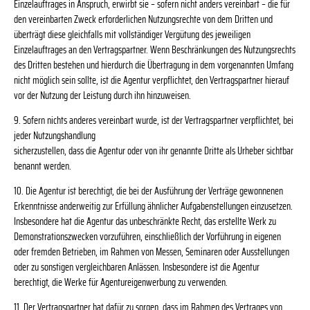
Einzelauftrages in Anspruch, erwirbt sie – sofern nicht anders vereinbart – die für
den vereinbarten Zweck erforderlichen Nutzungsrechte von dem Dritten und
überträgt diese gleichfalls mit vollständiger Vergütung des jeweiligen
Einzelauftrages an den Vertragspartner. Wenn Beschränkungen des Nutzungsrechts
des Dritten bestehen und hierdurch die Übertragung in dem vorgenannten Umfang
nicht möglich sein sollte, ist die Agentur verpflichtet, den Vertragspartner hierauf
vor der Nutzung der Leistung durch ihn hinzuweisen.
9. Sofern nichts anderes vereinbart wurde, ist der Vertragspartner verpflichtet, bei
jeder Nutzungshandlung
sicherzustellen, dass die Agentur oder von ihr genannte Dritte als Urheber sichtbar
benannt werden.
10. Die Agentur ist berechtigt, die bei der Ausführung der Verträge gewonnenen
Erkenntnisse anderweitig zur Erfüllung ähnlicher Aufgabenstellungen einzusetzen.
Insbesondere hat die Agentur das unbeschränkte Recht, das erstellte Werk zu
Demonstrationszwecken vorzuführen, einschließlich der Vorführung in eigenen
oder fremden Betrieben, im Rahmen von Messen, Seminaren oder Ausstellungen
oder zu sonstigen vergleichbaren Anlässen. Insbesondere ist die Agentur
berechtigt, die Werke für Agentureigenwerbung zu verwenden.
11. Der Vertragspartner hat dafür zu sorgen, dass im Rahmen des Vertrages von