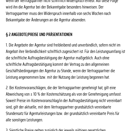
wenn der Vertragspartner nicht schriftlich Widerspruch erhebt. Auf diese Folge
wird ihn die Agentur bei der Bekanntgabe besonders hinweisen. Der
Vertragspartner muss den Widerspruch innerhalb von sechs Wochen nach
Bekanntgabe der Änderungen an die Agentur absenden.
§ 2 ANGEBOTE/PREISE UND PRÄSENTATIONEN
1. Die Angebote der Agentur sind freibleibend und unverbindlich, sofern nicht im
Angebot ihre Verbindlichkeit schriftlich zugesichert ist. Für den Leistungsumfang ist
die schriftliche Auftragsbestätigung der Agentur maßgeblich. Auch ohne
schriftliche Auftragsbestätigung kommt der Vertrag zu den allgemeinen
Geschäftsbedingungen der Agentur zu Stande, wenn der Vertragspartner die
Leistung angenommen bzw. mit der Nutzung der Leistung begonnen hat.
2. Bei Kostenvoranschlägen, die der Vertragspartner genehmigt hat, gilt eine
Abweichung von ± 10 % der Kostenschätzung als von der Genehmigung umfasst.
Soweit Preise im Kostenvoranschlag/in der Auftragsbestätigung nicht vereinbart
sind, gilt der aktuelle, mit dem Vertragspartner grundsätzlich vereinbarte
Stundensatz für Agenturleistungen bzw. der grundsätzlich vereinbarte Preis für
alle sonstigen Leistungen.
3. Sämtliche Preise gelten zuzüglich der jeweils gültigen gesetzlichen