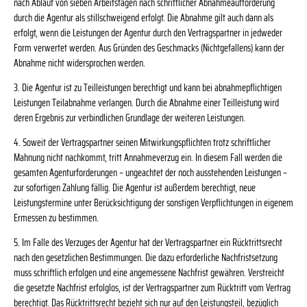
nach Ablauf von sieben Arbeitstagen nach schriftlicher Abnahmeaufforderung
durch die Agentur als stillschweigend erfolgt. Die Abnahme gilt auch dann als
erfolgt, wenn die Leistungen der Agentur durch den Vertragspartner in jedweder
Form verwertet werden. Aus Gründen des Geschmacks (Nichtgefallens) kann der
Abnahme nicht widersprochen werden.
3. Die Agentur ist zu Teilleistungen berechtigt und kann bei abnahmepflichtigen
Leistungen Teilabnahme verlangen. Durch die Abnahme einer Teilleistung wird
deren Ergebnis zur verbindlichen Grundlage der weiteren Leistungen.
4. Soweit der Vertragspartner seinen Mitwirkungspflichten trotz schriftlicher
Mahnung nicht nachkommt, tritt Annahmeverzug ein. In diesem Fall werden die
gesamten Agenturforderungen – ungeachtet der noch ausstehenden Leistungen –
zur sofortigen Zahlung fällig. Die Agentur ist außerdem berechtigt, neue
Leistungstermine unter Berücksichtigung der sonstigen Verpflichtungen in eigenem
Ermessen zu bestimmen.
5. Im Falle des Verzuges der Agentur hat der Vertragspartner ein Rücktrittsrecht
nach den gesetzlichen Bestimmungen. Die dazu erforderliche Nachfristsetzung
muss schriftlich erfolgen und eine angemessene Nachfrist gewähren. Verstreicht
die gesetzte Nachfrist erfolglos, ist der Vertragspartner zum Rücktritt vom Vertrag
berechtigt. Das Rücktrittsrecht bezieht sich nur auf den Leistungsteil, bezüglich