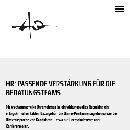
Schaberweg
fara.de
Invesco
Urseler Straße
Dornbach
Siemensstaße
Dieselweg
Benzstraße
Ben
Urseler Straße
HR: PASSENDE VERSTÄRKUNG FÜR DIE
Zeppelinstraße
BERATUNGSTEAMS
- Kartenstile: OpenStreetMap Carto with colors reduced to g
© 2019 OpenStreetMap.org und Mitwirkende
Zeppelinstraße
© 2019 MapOSMatic/OCitySMap-Entwickler - Kartendaten
Für wachstumsstarke Unternehmen ist ein wirkungsvolles Recruiting ein
erfolgskritischer Faktor. Dazu gehört die Online-Positionierung ebenso wie die
Direktansprache von Kandidaten – etwa auf Hochschulevents oder
Karrieremessen.