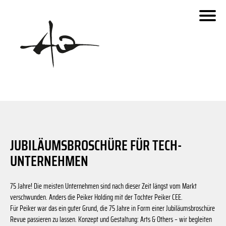
Schaberweg
fara.de
Invesco
Urseler Straße
Dornbach
Siemensstaße
Dieselweg
Benzstraße
Ben
Urseler Straße
JUBILÄUMSBROSCHÜRE FÜR TECH-
Zeppelinstraße
UNTERNEHMEN
- Kartenstile: OpenStreetMap Carto with colors reduced to g
© 2019 OpenStreetMap.org und Mitwirkende
Zeppelinstraße
© 2019 MapOSMatic/OCitySMap-Entwickler - Kartendaten
75 Jahre! Die meisten Unternehmen sind nach dieser Zeit längst vom Markt
verschwunden. Anders die Peiker Holding mit der Tochter Peiker CEE.
Für Peiker war das ein guter Grund, die 75 Jahre in Form einer Jubiläumsbroschüre
Revue passieren zu lassen. Konzept und Gestaltung: Arts & Others – wir begleiten