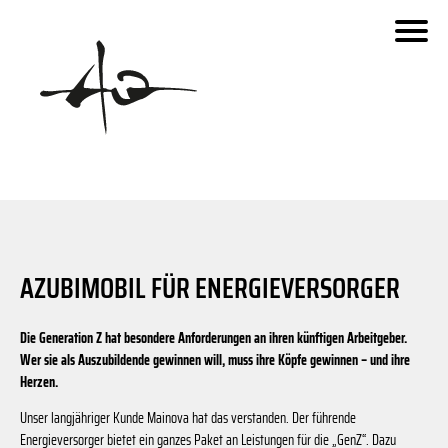
Schaberweg
fara.de
Invesco
Urseler Straße
Dornbach
Siemensstaße
Dieselweg
Benzstraße
Ben
Urseler Straße
AZUBIMOBIL FÜR ENERGIEVERSORGER
Zeppelinstraße
- Kartenstile: OpenStreetMap Carto with colors reduced to g
Die Generation Z hat besondere Anforderungen an ihren künftigen Arbeitgeber.
© 2019 OpenStreetMap.org und Mitwirkende
Zeppelinstraße
© 2019 MapOSMatic/OCitySMap-Entwickler - Kartendaten
Wer sie als Auszubildende gewinnen will, muss ihre Köpfe gewinnen – und ihre
Herzen.
Unser langjähriger Kunde Mainova hat das verstanden. Der führende
Energieversorger bietet ein ganzes Paket an Leistungen für die „GenZ“. Dazu