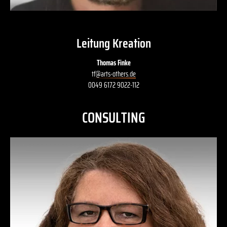
Leitung Kreation
Thomas Finke
tf
@
arts-others
.
de
0049 6172 9022-112
CONSULTING