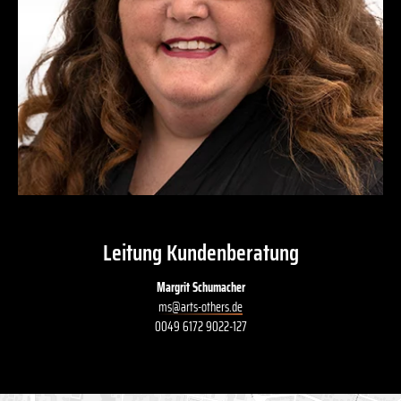
Leitung Kundenberatung
Margrit Schumacher
ms
@
arts-others
.
de
0049 6172 9022-127
Mittendrin und nah dran an Ihren Themen: