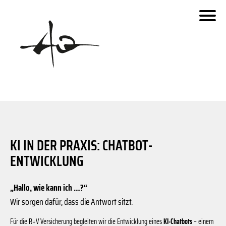
Schaberweg
fara.de
Invesco
Urseler Straße
Dornbach
Siemensstaße
Dieselweg
Benzstraße
Ben
Urseler Straße
KI IN DER PRAXIS: CHATBOT-
Zeppelinstraße
ENTWICKLUNG
- Kartenstile: OpenStreetMap Carto with colors reduced to g
© 2019 OpenStreetMap.org und Mitwirkende
Zeppelinstraße
© 2019 MapOSMatic/OCitySMap-Entwickler - Kartendaten
„Hallo, wie kann ich …?“
Wir sorgen dafür, dass die Antwort sitzt.
Für die R+V Versicherung begleiten wir die Entwicklung eines
KI-Chatbots
– einem