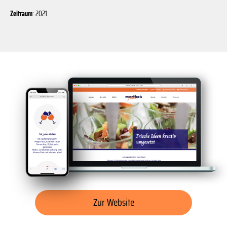
Zeitraum
: 2021
www.marthas-finest.de
15:42
marthas-finest.de
Zur Website