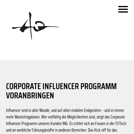
Schaberweg
fara.de
Invesco
Urseler Straße
Dornbach
Siemensstaße
Dieselweg
Benzstraße
Ben
Urseler Straße
CORPORATE INFLUENCER PROGRAMM
Zeppelinstraße
VORANBRINGEN
- Kartenstile: OpenStreetMap Carto with colors reduced to g
© 2019 OpenStreetMap.org und Mitwirkende
Zeppelinstraße
© 2019 MapOSMatic/OCitySMap-Entwickler - Kartendaten
Influencer sind in aller Munde, und auf allen mobilen Endgeräten – und in immer
mehr Marketingplänen. Wie vielfältig die Möglichkeiten sind, zeigt das Corporate
Influencer Programm unseres Kunden ING. Es richtet sich an Frauen in der IT/Tech
und an weibliche Führungskräfte in anderen Bereichen. Das Kick-off für das