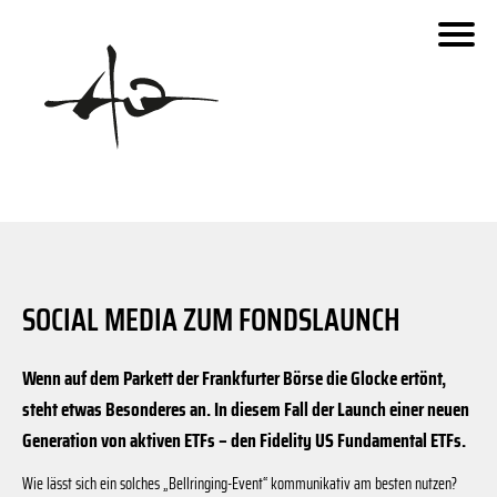
Schaberweg
fara.de
Invesco
Urseler Straße
Dornbach
Siemensstaße
Dieselweg
Benzstraße
Ben
Urseler Straße
SOCIAL MEDIA ZUM FONDSLAUNCH
Zeppelinstraße
- Kartenstile: OpenStreetMap Carto with colors reduced to g
Wenn auf dem Parkett der Frankfurter Börse die Glocke ertönt,
© 2019 OpenStreetMap.org und Mitwirkende
Zeppelinstraße
© 2019 MapOSMatic/OCitySMap-Entwickler - Kartendaten
steht etwas Besonderes an. In diesem Fall der Launch einer neuen
Generation von aktiven ETFs – den Fidelity US Fundamental ETFs.
Wie lässt sich ein solches „Bellringing-Event“ kommunikativ am besten nutzen?