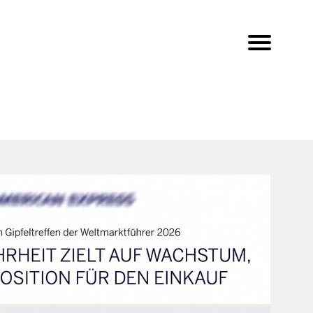
Haberweg
Frankfurter Landstraße
Ahornweg
Erlenweg
Dornbach
Zum Dornbach
Feldstraße
Feldstraße
Lange Meile
Oberer Mittelweg
raße
Unterer Mittelweg
Friedrich-
Ebert-Schule
Auf der Schanze
Auf der Schanze
In der Lach
Hasselmannring
An den Satteläckern
In der Lach
Foellerweg
Steigweg
Foellerweg
Lange Meile
Fabriciusring
Am Römischen Hof